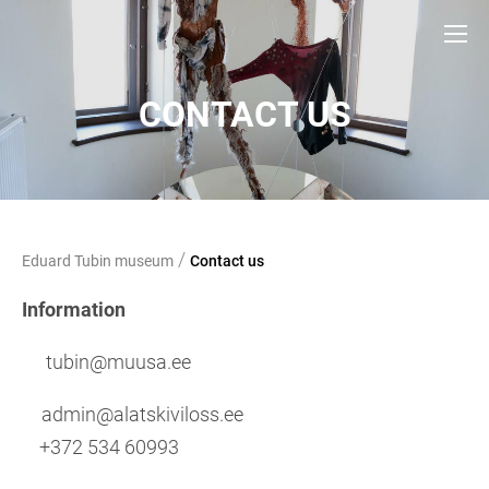
CONTACT US
/
Eduard Tubin museum
Contact us
Information
tubin@muusa.ee
admin@alatskiviloss.ee
+372 534 60993